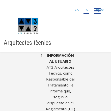
Pasar
al
CA
ES
English
contenido
principal
Arquitectes tècnics
INFORMACIÓN
AL USUARIO
AT3 Arquitectes
Tècnics, como
Responsable del
Tratamiento, le
informa que,
según lo
dispuesto en el
Reglamento (UE)