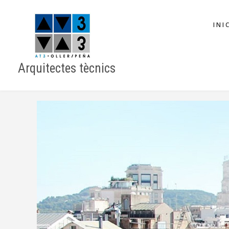
Vés
MAIN
al
INI
NAVIGAT
contingut
Arquitectes tècnics