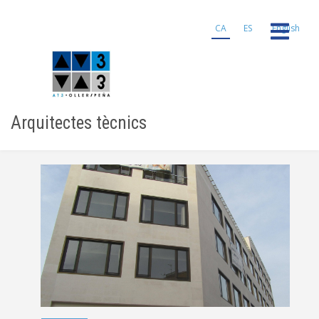
Vés
al
CA
ES
English
contingut
Arquitectes tècnics