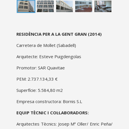
proyecto
RESIDÈNCIA PER A LA GENT GRAN
(2014)
descripcion
Carretera de Mollet (Sabadell)
Arquitecte: Esteve Puigdengolas
Promotor: SAR Quavitae
PEM: 2.737.134,33 €
Superfície: 5.584,80 m2
Empresa constructora: Bornis S.L
EQUIP TÈCNIC I COL·LABORADORS:
Arquitectes Tècnics: Josep Mª Oller/ Enric Peña/