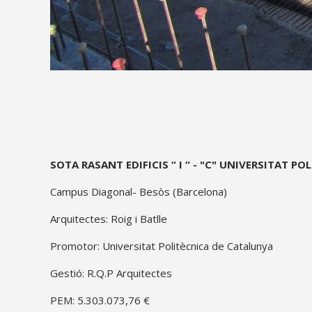
proyecto
SOTA RASANT EDIFICIS “ I “ - "C"
UNIVERSITAT PO
descripcion
Campus Diagonal- Besòs (Barcelona)
Arquitectes: Roig i Batlle
Promotor: Universitat Politècnica de Catalunya
Gestió: R.Q.P Arquitectes
PEM: 5.303.073,76 €