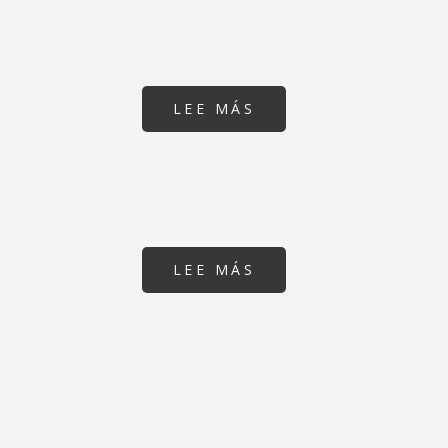
GAIA
UPC
TERRASSA
LEE MÁS
SOBRE
INSTITUT
CATALÀ
INVESTIGACIONS
QUÍMIQUES
LEE MÁS
SOBRE
INSTITUTO
DE
CIENCIAS
FOTÓNICAS