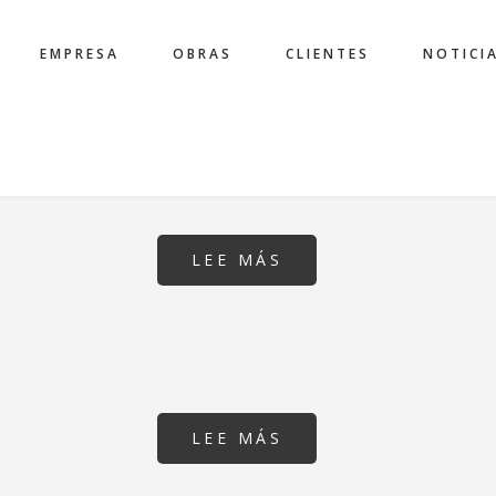
EMPRESA
OBRAS
CLIENTES
NOTICI
ION
LEE MÁS
SOBRE
NUEVO
EDIFICIO
INVESTIGACIÓN
VHIR-
VALL
D'HEBRON
(BARCELONA)
LEE MÁS
SOBRE
EDIFICI
DE
RECERCA