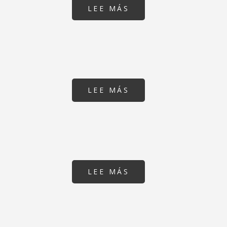
LEE MÁS
SOBRE
IES
MOLLET
LEE MÁS
SOBRE
ESCUELA
VAPOR
CA
L'ESCAPÇAT
EN
SABADELL
LEE MÁS
SOBRE
AMPLIACIÓ
ESCOLA
ANTAVIANA