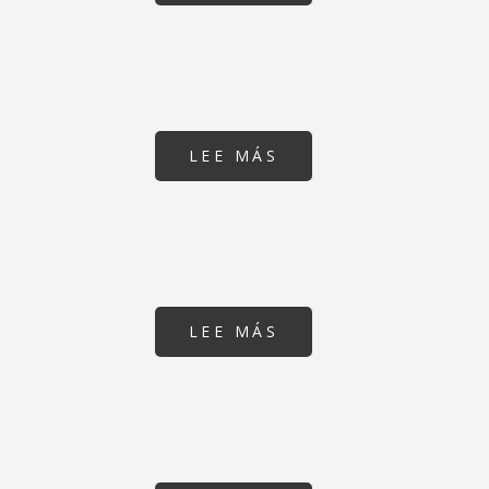
VALLCARCA
(BARCELONA)
LEE MÁS
SOBRE
NUEVA
ESCUELA
AUDITORI
C/
SANCHO
DE
ÀVILA
20,
BARCELONA
LEE MÁS
SOBRE
REFORMA
Y
AMPLIACIÓN
DEL
INSTITUTO
ESCUELA
ARTS,
BARCELONA