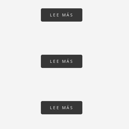
LEE MÁS
SOBRE
INSTITUTO
EN
RODA
DE
BERÀ
(TARRAGONA)
LEE MÁS
SOBRE
REFORMA
I
AMPLIACIÓ
ESCOLA
BRESSOL
MUNICIPAL
"PERE
CALAFELL"
LEE MÁS
SOBRE
GUARDERÍA
MUNICIPAL
Y
ESPACIO
FAMILIAR